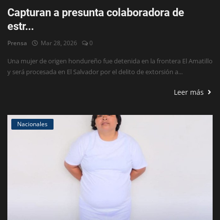
Capturan a presunta colaboradora de
estr...
Prensa
Mar 28, 2026
0
Una mujer de origen hondureño fue detenida en la frontera El Amatillo
y será procesada en El Salvador por el delito de extorsión a...
Leer más
Nacionales