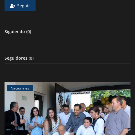
Seguir
Deportes
Eventos
Siguiendo (0)
IOS
Farándula
Seguidores (0)
Compatriotas
Nacionales