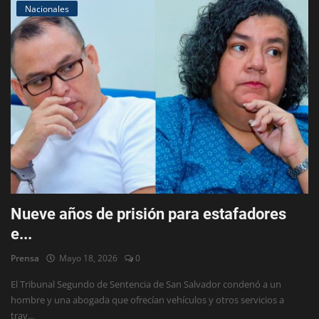
Nacionales
Nueve años de prisión para estafadores
e...
Prensa
Mayo 18, 2026
0
El Tribunal Segundo de Sentencia de San Salvador condenó a un
hombre y una abogada que ofrecían vehículos y otros servicios a
trav...