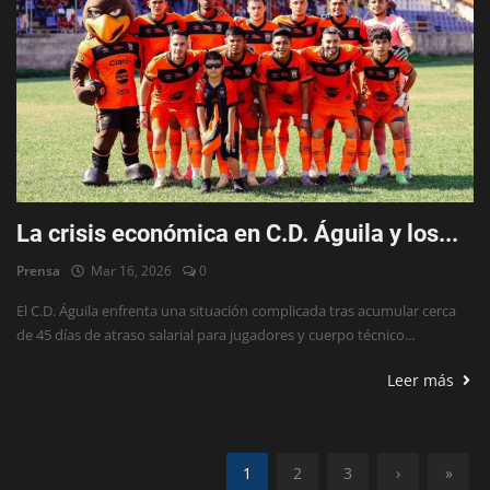
La crisis económica en C.D. Águila y los...
Prensa
Mar 16, 2026
0
El C.D. Águila enfrenta una situación complicada tras acumular cerca
de 45 días de atraso salarial para jugadores y cuerpo técnico...
Leer más
1
2
3
›
»