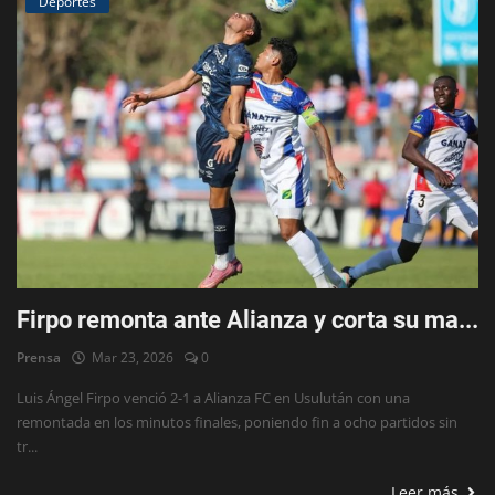
Deportes
Firpo remonta ante Alianza y corta su ma...
Prensa
Mar 23, 2026
0
Luis Ángel Firpo venció 2-1 a Alianza FC en Usulután con una
remontada en los minutos finales, poniendo fin a ocho partidos sin
tr...
Leer más