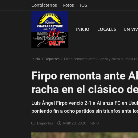
Contáctenos
Fotos
IOS
INICIO
LOCALES
EN VI
Inicio
Deportes
Firpo remonta ante Alianza y corta su mala rac
Inicio
Firpo remonta ante Al
Contáctenos
racha en el clásico d
Locales
Luis Ángel Firpo venció 2-1 a Alianza FC en Usu
En Vivo
poniendo fin a ocho partidos sin triunfos ante l
Fotos
Mar 23, 2026
0
Deportes
Nacionales