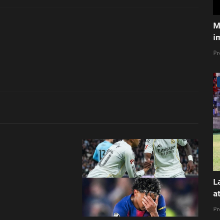
M
i
Pr
L
a
Pr