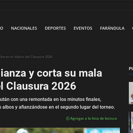
VO
NACIONALES
DEPORTES
EVENTOS
FARÁNDULA
ha en el clásico del Clausura 2026
P
ianza y corta su mala
el Clausura 2026
lután con una remontada en los minutos finales,
os albos y afianzándose en el segundo lugar del torneo.
Agregar a la lista de lectura