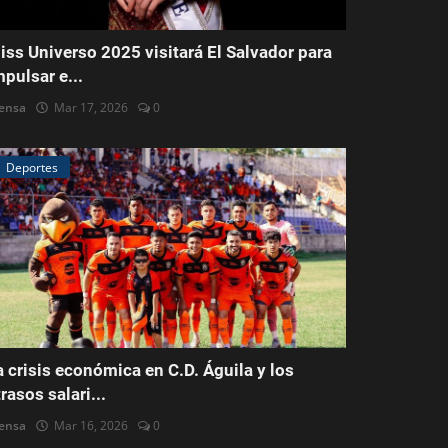
iss Universo 2025 visitará El Salvador para
mpulsar e...
ensa
Mar 17, 2026
0
Deportes
a crisis económica en C.D. Águila y los
trasos salari...
ensa
Mar 16, 2026
0