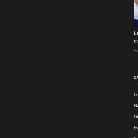
L
e
A
C
L
N
D
E