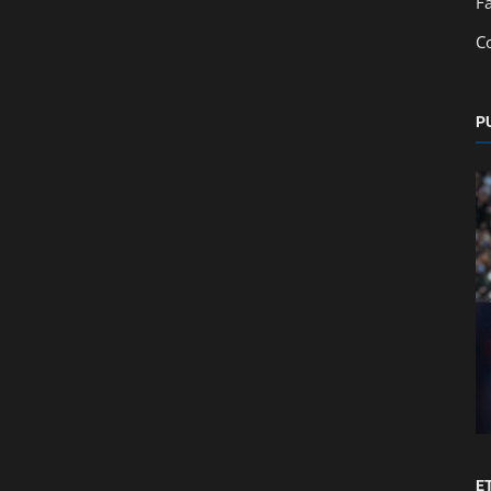
F
C
P
Deportes
n a los
La crisis económica en C.D. Águila y los
atrasos salariales afectan al...
E