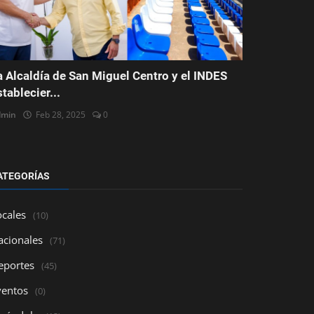
a Alcaldía de San Miguel Centro y el INDES
stablecier...
dmin
Feb 28, 2025
0
ATEGORÍAS
ocales
(10)
acionales
(71)
eportes
(45)
ventos
(0)