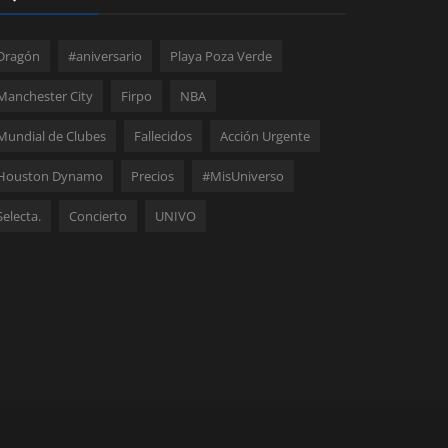
Dragón
#aniversario
Playa Poza Verde
Manchester City
Firpo
NBA
Mundial de Clubes
Fallecidos
Acción Urgente
Houston Dynamo
Precios
#MisUniverso
Selecta.
Concierto
UNIVO