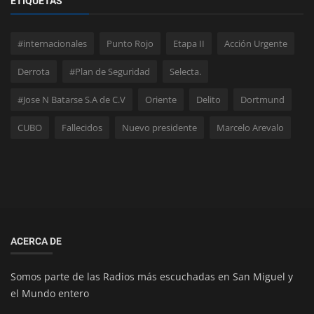
ETIQUETAS
#internacionales
Punto Rojo
Etapa II
Acción Urgente
Derrota
#Plan de Seguridad
Selecta.
#Jose N Batarse S.A de C.V
Oriente
Delito
Dortmund
CUBO
Fallecidos
Nuevo presidente
Marcelo Arevalo
ACERCA DE
Somos parte de las Radios más escuchadas en San Miguel y
el Mundo entero