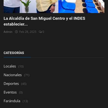
La Alcaldía de San Miguel Centro y el INDES
establecier...
Admin
Feb 28, 2025
0
CATEGORÍAS
Locales
(10)
Nacionales
(71)
Deportes
(45)
Eventos
(0)
Farándula
(13)