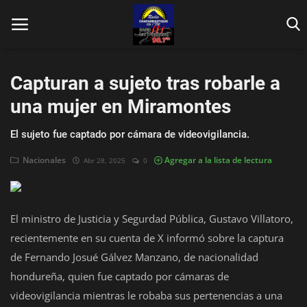
Capturan a sujeto tras robarle a
una mujer en Miramontes
El sujeto fue captado por cámara de videovigilancia.
Inicio
Nacionales
Agregar a la lista de lectura
Abr 28, 2025
0
Contáctenos
Locales
El ministro de Justicia y Segurdad Pública, Gustavo Villatoro,
En Vivo
recientemente en su cuenta de X informó sobre la captura
de Fernando Josué Gálvez Manzano, de nacionalidad
Fotos
hondureña, quien fue captado por cámaras de
videovigilancia mientras le robaba sus pertenencias a una
Nacionales