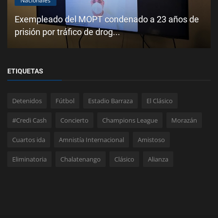
Nacionales
Exempleado del MOPT condenado a 23 años de
prisión por tráfico de drog...
ETIQUETAS
Detenidos
Fútbol
Estadio Barraza
El Clásico
#Credi Cash
Concierto
Champions League
Morazán
Cuartos ida
Amnistía Internacional
Amistoso
Eliminatoria
Chalatenango
Clásico
Alianza