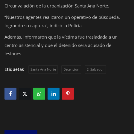
Circunvalación de la urbanización Santa Ana Norte.
Deportes
“Nuestros agentes realizaron un operativo de búsqueda,
Eventos
logrando su captura”, indicó la Policía
IOS
Además, informaron que la víctima fue trasladada a un
centro asistencial y que el detenido será acusado de
Farándula
lesiones.
Compatriotas
Etiquetas
Santa Ana Norte
Detención
El Salvador