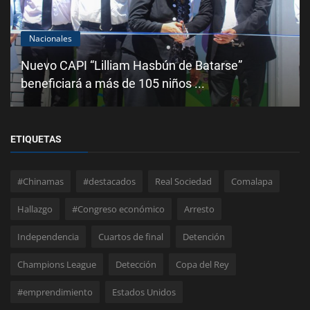
Nacionales
Nuevo CAPI “Lilliam Hasbún de Batarse”
beneficiará a más de 105 niños ...
ETIQUETAS
#Chinamas
#destacados
Real Sociedad
Comalapa
Hallazgo
#Congreso económico
Arresto
Independencia
Cuartos de final
Detención
Champions League
Detección
Copa del Rey
#emprendimiento
Estados Unidos