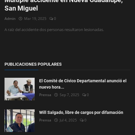
San Miguel
Deportes
Admin
Mar 19, 2025
0
Eventos
A raíz del accidente dos personas resultaron lesionadas.
IOS
Farándula
Compatriotas
PUBLICACIONES POPULARES
El Comité de Cívico Departamental anunció el
nuevo hora...
Prensa
Sep 7, 2025
0
Will Salgado, libre de cargos por difamación
Prensa
Jul 4, 2025
0