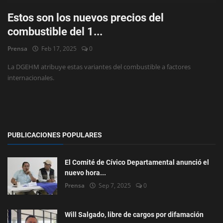
Estos son los nuevos precios del
combustible del 1...
Prensa
Feb 17, 2025
0
La DGEHM atribuye estas variantes del combustible a factores
internacionales.
PUBLICACIONES POPULARES
El Comité de Cívico Departamental anunció el
nuevo hora...
Prensa
Sep 7, 2025
0
Will Salgado, libre de cargos por difamación