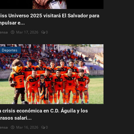
iss Universo 2025 visitará El Salvador para
mpulsar e...
ensa
Mar 17, 2026
0
Deportes
a crisis económica en C.D. Águila y los
trasos salari...
ensa
Mar 16, 2026
0