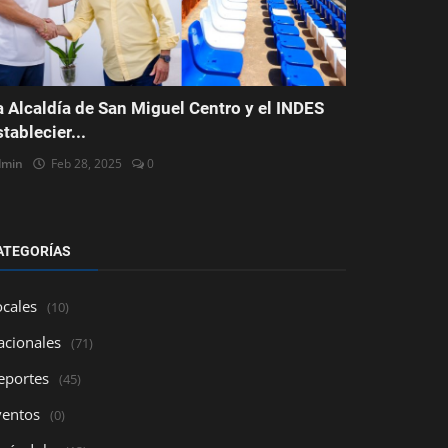
a Alcaldía de San Miguel Centro y el INDES
stablecier...
dmin
Feb 28, 2025
0
ATEGORÍAS
ocales
(10)
acionales
(71)
eportes
(45)
ventos
(0)