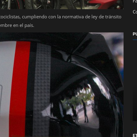
F
C
ciclistas, cumpliendo con la normativa de ley de tránsito
iembre en el país.
P
Locales
ierte
Se alquila carro sedán a buen precio
E