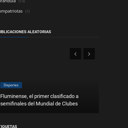
arándula
(13)
ompatriotas
(1)
UBLICACIONES ALEATORIAS
Deportes
Nacionales
Fluminense, el primer clasificado a
Inician las
semifinales del Mundial de Clubes
primer CU
TIQUETAS