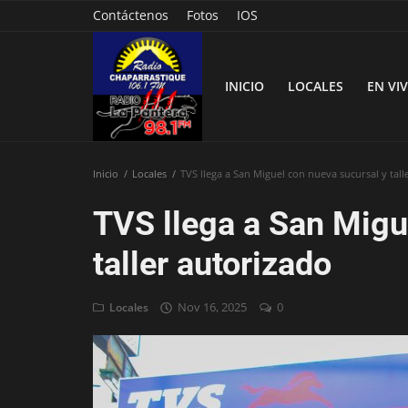
Contáctenos
Fotos
IOS
INICIO
LOCALES
EN VI
Inicio
Locales
TVS llega a San Miguel con nueva sucursal y tall
Inicio
TVS llega a San Migu
Contáctenos
taller autorizado
Locales
Nov 16, 2025
0
Locales
En Vivo
Fotos
Nacionales