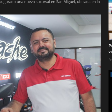
naugurado una nueva sucursal en San Miguel, ubicada en la
P
v
Pr