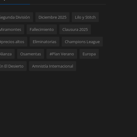
Segunda División
Diciembre 2025
Lilo y Stitch
Miramontes
Fallecimiento
Clausura 2025
#precios altos
Eliminatorias
Champions League
Alianza
Osamentas
#Plan Verano
Europa
En El Desierto
Amnistía Internacional