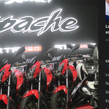
L
e
A
C
L
N
D
E