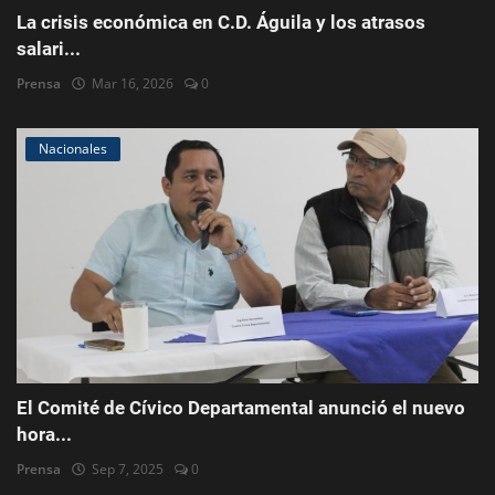
La crisis económica en C.D. Águila y los atrasos
salari...
Prensa
Mar 16, 2026
0
Nacionales
El Comité de Cívico Departamental anunció el nuevo
hora...
Prensa
Sep 7, 2025
0