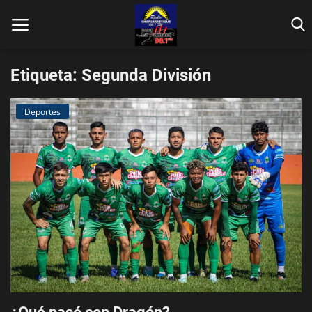
Etiqueta: Segunda División
Deportes
Inicio
Contáctenos
Locales
En Vivo
Fotos
Nacionales