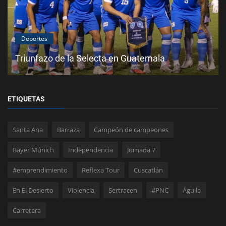
Deportes
Triunfazo de la Selecta en Guatemala
ETIQUETAS
Santa Ana
Barraza
Campeón de campeones
Bayer Múnich
Independencia
Jornada 7
#emprendimiento
Reflexa Tour
Cuscatlán
En El Desierto
Violencia
Sertracen
#PNC
Águila
Carretera