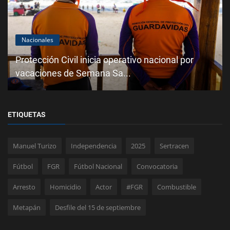
Nacionales
Protección Civil inicia operativo nacional por
vacaciones de Semana Sa...
ETIQUETAS
Manuel Turizo
Independencia
2025
Sertracen
Fútbol
FGR
Fútbol Nacional
Convocatoria
Arresto
Homicidio
Actor
#FGR
Combustible
Metapán
Desfile del 15 de septiembre