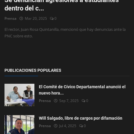
dentro del c...
Deportes
Prensa
Mar 20, 2025
0
Eventos
El rector, Juan Rosa Quintanilla, mencionó que hay denuncias ante la
IOS
PNC sobre esto.
Farándula
Compatriotas
PUBLICACIONES POPULARES
El Comité de Cívico Departamental anunció el
nuevo hora...
Prensa
Sep 7, 2025
0
Will Salgado, libre de cargos por difamación
Prensa
Jul 4, 2025
0