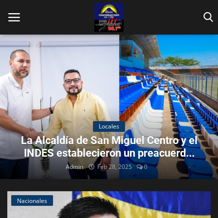
Inicio
Contáctenos
Locales
La Alcaldía de San Miguel Centro y el
Locales
INDES establecieron un preacuerd...
Admin
Feb 28, 2025
0
En Vivo
Fotos
Nacionales
Nacionales