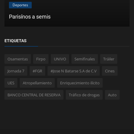
Deportes
Parisínos a semis
ETIQUETAS
Osamentas
Firpo
UNIVO
Semifinales
Tráiler
Jornada 7
#FGR
#Jose N Batarse S.A de C.V
Cines
UES
Atropellamiento
Enriquecimiento ilícito
BANCO CENTRAL DE RESERVA
Tráfico de drogas
Auto