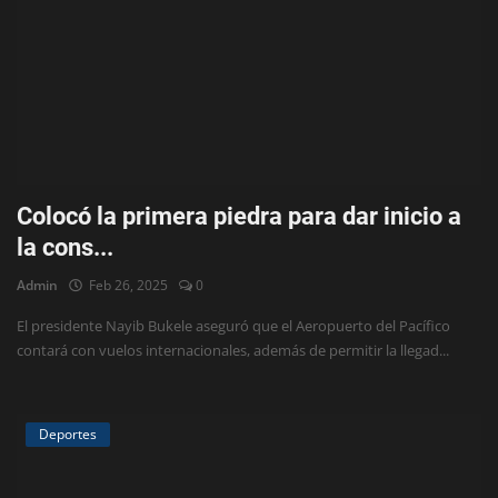
Colocó la primera piedra para dar inicio a
la cons...
Admin
Feb 26, 2025
0
El presidente Nayib Bukele aseguró que el Aeropuerto del Pacífico
contará con vuelos internacionales, además de permitir la llegad...
Deportes