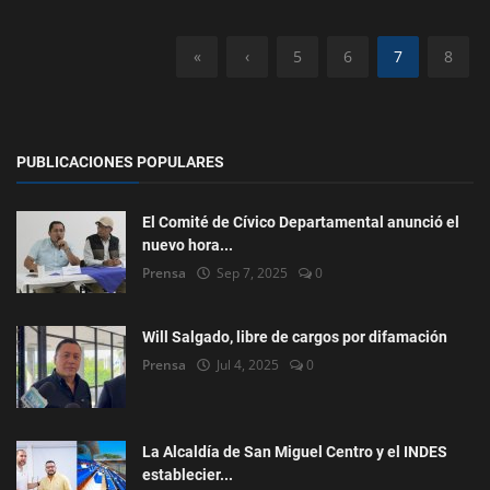
«
‹
5
6
7
8
PUBLICACIONES POPULARES
El Comité de Cívico Departamental anunció el
nuevo hora...
Prensa
Sep 7, 2025
0
Will Salgado, libre de cargos por difamación
Prensa
Jul 4, 2025
0
La Alcaldía de San Miguel Centro y el INDES
establecier...