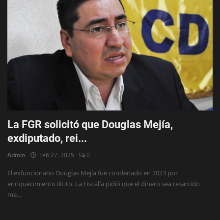
Deportes
Eventos
IOS
Farándula
Compatriotas
La FGR solicitó que Douglas Mejía,
exdiputado, rei...
Admin
Feb 27, 2025
0
El exfuncionario Douglas Mejía fue condenado en 2023 por
enriquecimiento ilícito. La Fiscalía pidió que el dinero sea resarcido
me...