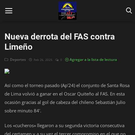
Nueva derrota del FAS contra
Limeño
Deportes
Agregar a la lista de lectura
Feb 26, 2025
0
Inicio
Contáctenos
Así como el torneo pasado (Ap'24) el conjunto de Santa Rosa
Locales
de Lima volvió a ganar en el Oscar Quiteño al FAS. En esta
ocasión gracias al gol de cabeza del chileno Sebastián Julio
En Vivo
sobre minuto 84'.
Fotos
Los «cucheros» llegaron a su segunda victoria consecutiva
Nacionales
del certamen y a su vez el tercer compromiso en el que no