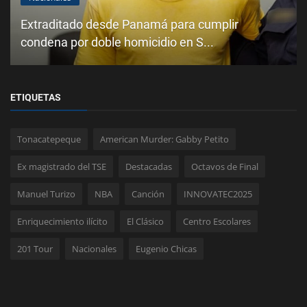
Extraditado desde Panamá para cumplir
condena por doble homicidio en S...
ETIQUETAS
Tonacatepeque
American Murder: Gabby Petito
Ex magistrado del TSE
Destacadas
Octavos de Final
Manuel Turizo
NBA
Canción
INNOVATEC2025
Enriquecimiento ilícito
El Clásico
Centro Escolares
201 Tour
Nacionales
Eugenio Chicas