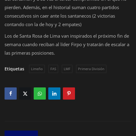
pierden. Además, en el historial suman cuatro partidos
Deportes
consecutivos sin caer ante los santanecos (2 victorias
Eventos
contando con la de hoy y 2 empates)
IOS
Los de Santa Rosa de Lima van inspirados el próximo fin de
semana cuando reciban al líder Firpo y tratarán de escalar a
Farándula
las primeras posiciones.
Compatriotas
Etiquetas
Limeño
FAS
LMF
Primera División