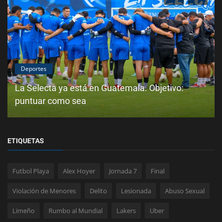
Deportes
La Selecta ya está en Guatemala. Objetivo:
puntuar como sea
ETIQUETAS
Futbol Playa
Alex Hoyer
Jornada 7
Final
Violación de Menores
Delito
Lesionada
Abuso Sexual
Limeño
Rumbo al Mundial
Lakers
Uber