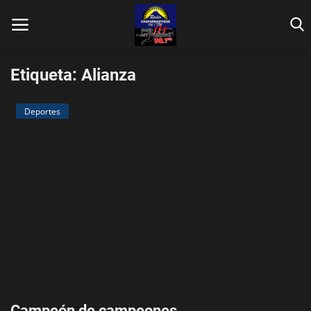
Etiqueta: Alianza
Deportes
Inicio
Contáctenos
Locales
En Vivo
Fotos
Nacionales
Campeón de campeones