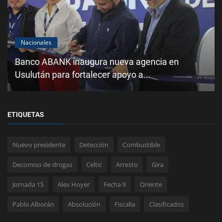
Nacionales
Banco ABANK inaugura nueva agencia en
Usulután para fortalecer apoyo a...
ETIQUETAS
Nuevo presidente
Detección
Combustible
Decomiso de drogas
Celtic
Arresto
Gira
Jornada 15
Alex Hoyer
Fecha 9
Oriente
Pablo Alborán
Absolución
Fiscalía
Clasificados