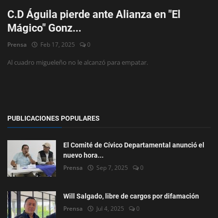
C.D Águila pierde ante Alianza en "El
Mágico" Gonz...
Prensa
Feb 17, 2025
0
Al cuadro migueleño no le alcanzó para empatar.
PUBLICACIONES POPULARES
El Comité de Cívico Departamental anunció el
nuevo hora...
Prensa
Sep 7, 2025
0
Will Salgado, libre de cargos por difamación
Prensa
Jul 4, 2025
0