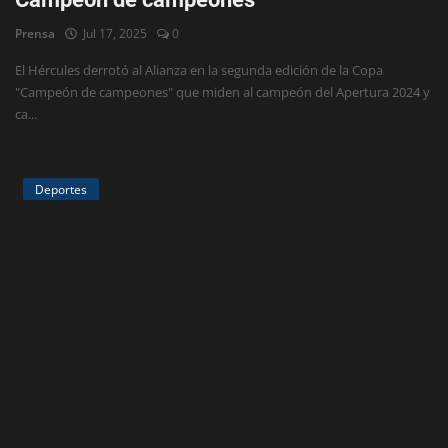
Deportes
Prensa
Jul 17, 2025
0
Eventos
El Hércules derrotó al Alianza en la segunda edición de la Copa
"Campeón de campeones" que miden al campeón del Apertura 2024 y
IOS
ca...
Farándula
Deportes
Compatriotas