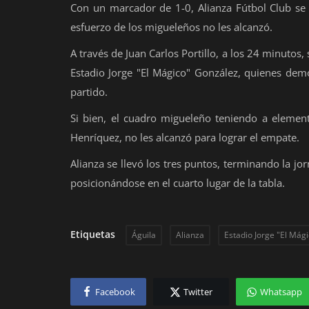
Con un marcador de 1-0, Alianza Fútbol Club se 
Deportes
esfuerzo de los migueleños no les alcanzó.
Eventos
A través de Juan Carlos Portillo, a los 24 minutos, s
Estadio Jorge "El Mágico" González, quienes dem
IOS
partido.
Farándula
Si bien, el cuadro migueleño teniendo a element
Compatriotas
Henríquez, no les alcanzó para lograr el empate.
Alianza se llevó los tres puntos, terminando la jo
posicionándose en el cuarto lugar de la tabla.
Etiquetas
Águila
Alianza
Estadio Jorge "El Mág
Facebook
Twitter
Whatsapp