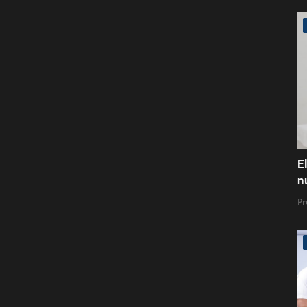
E
n
Pr