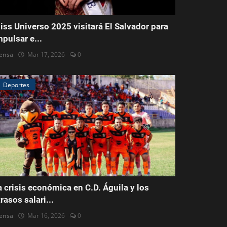
iss Universo 2025 visitará El Salvador para
mpulsar e...
ensa
Mar 17, 2026
0
Deportes
a crisis económica en C.D. Águila y los
trasos salari...
ensa
Mar 16, 2026
0