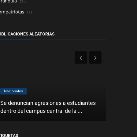
arándula
(13)
ompatriotas
(1)
UBLICACIONES ALEATORIAS
Nacionales
Farándula
Se denuncian agresiones a estudiantes
American M
dentro del campus central de la ...
historia de
TIQUETAS