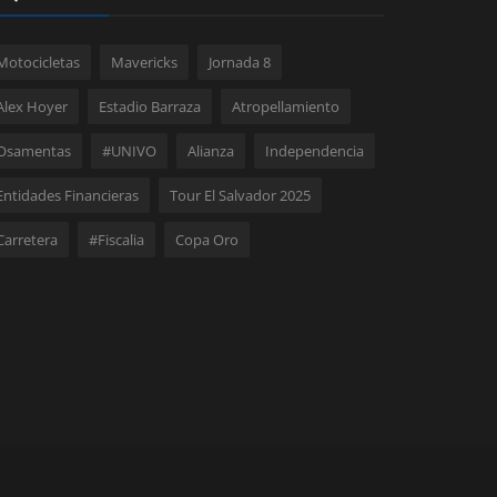
Motocicletas
Mavericks
Jornada 8
Alex Hoyer
Estadio Barraza
Atropellamiento
Osamentas
#UNIVO
Alianza
Independencia
Entidades Financieras
Tour El Salvador 2025
Carretera
#Fiscalia
Copa Oro