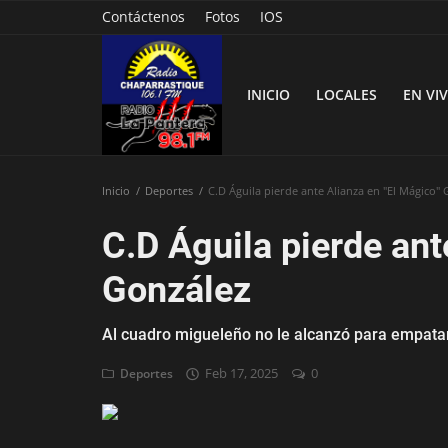
Contáctenos
Fotos
IOS
INICIO
LOCALES
EN VI
Inicio
Deportes
C.D Águila pierde ante Alianza en "El Mágico"
Inicio
C.D Águila pierde ant
Contáctenos
González
Locales
Al cuadro migueleño no le alcanzó para empatar
En Vivo
Feb 17, 2025
0
Deportes
Fotos
Nacionales