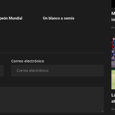
M
peón Mundial
Un blanco a semis
i
Pr
Correo electrónico
L
a
Pr