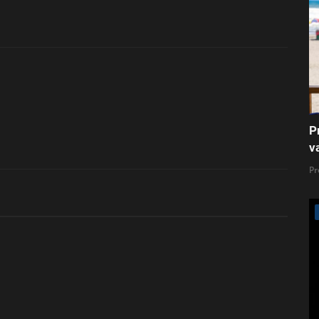
P
v
Pr