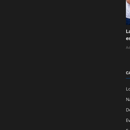
L
e
A
C
L
N
D
E