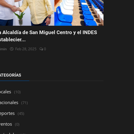
a Alcaldía de San Miguel Centro y el INDES
stablecier...
dmin
Feb 28, 2025
0
ATEGORÍAS
ocales
(10)
acionales
(71)
eportes
(45)
ventos
(0)