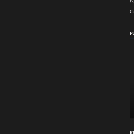
F
C
P
Nacionales
 y los
Inicia mejoramiento vial en Jocote
Amarillo y Ranchería, Morazán Norte...
E