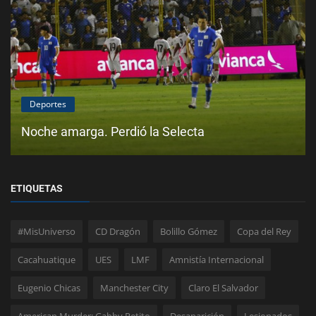
Deportes
Noche amarga. Perdió la Selecta
ETIQUETAS
#MisUniverso
CD Dragón
Bolillo Gómez
Copa del Rey
Cacahuatique
UES
LMF
Amnistía Internacional
Eugenio Chicas
Manchester City
Claro El Salvador