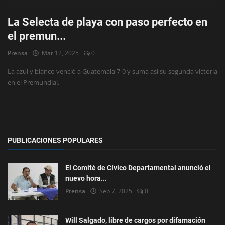
La Selecta de playa con paso perfecto en
el premun...
Prensa
Mar 12, 2025
0
La azul y blanco venció a Guatemala 7-0 y suma así su segunda victoria
en el Premundial.
PUBLICACIONES POPULARES
El Comité de Cívico Departamental anunció el
nuevo hora...
Prensa
Sep 7, 2025
0
Will Salgado, libre de cargos por difamación