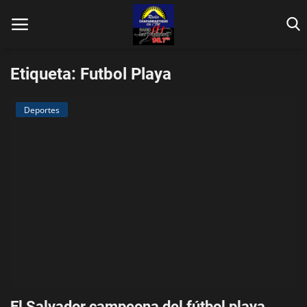
Etiqueta: Futbol Playa
Deportes
Inicio
Contáctenos
Locales
En Vivo
Fotos
Nacionales
El Salvador campeona del fútbol playa