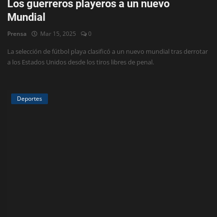
Los guerreros playeros a un nuevo
Mundial
Prensa
Mar 15, 2025
0
La selección de fútbol playa clasificó a un nuevo mundial tras derrotar
a los Estados Unidos desde los tiros libres de penal.
Deportes