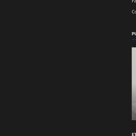
F
C
P
Deportes
eal
Equipos de San Miguel con victorias en la
jornada 10 de la Liga Mayor
E