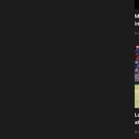
M
i
Pr
L
a
Pr