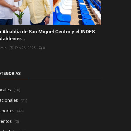
a Alcaldía de San Miguel Centro y el INDES
stablecier...
dmin
Feb 28, 2025
0
ATEGORÍAS
ocales
(10)
acionales
(71)
eportes
(45)
ventos
(0)