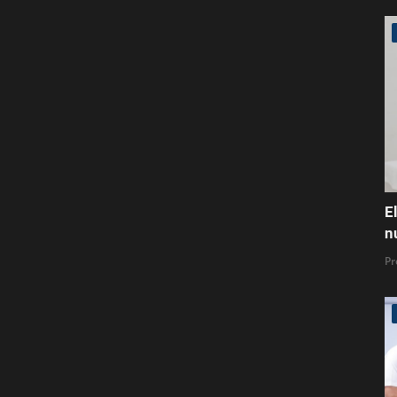
E
n
Pr