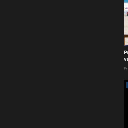
P
v
Pr