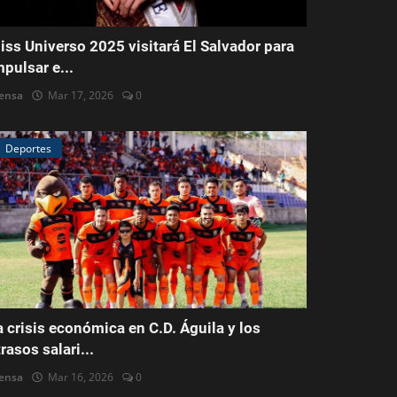
iss Universo 2025 visitará El Salvador para
mpulsar e...
ensa
Mar 17, 2026
0
Deportes
a crisis económica en C.D. Águila y los
trasos salari...
ensa
Mar 16, 2026
0