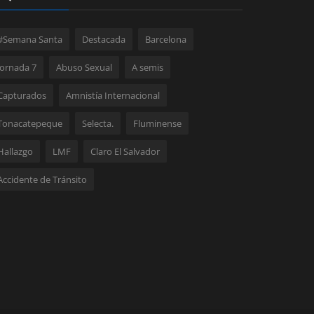
#Semana Santa
Destacada
Barcelona
Jornada 7
Abuso Sexual
A semis
Capturados
Amnistía Internacional
Tonacatepeque
Selecta.
Fluminense
Hallazgo
LMF
Claro El Salvador
Accidente de Tránsito