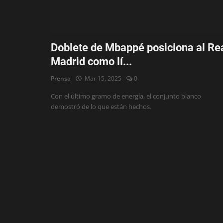
Deportes
Eventos
Doblete de Mbappé posiciona al Re
IOS
Madrid como lí...
Farándula
Prensa
Mar 15, 2025
0
Con el último gramo de energía, el conjunto blanco
Compatriotas
demostró de lo que están hechos.