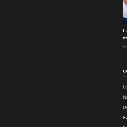
L
e
A
C
L
N
D
E