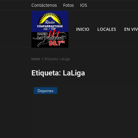
Contáctenos
Fotos
IOS
INICIO
LOCALES
EN VI
Inicio
Etiqueta: LaLiga
Inicio
Etiqueta: LaLiga
Contáctenos
Deportes
Locales
En Vivo
Fotos
Nacionales