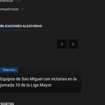
arándula
(13)
ompatriotas
(1)
UBLICACIONES ALEATORIAS
Deportes
Deportes
Equipos de San Miguel con victorias en la
jornada 10 de la Liga Mayor
Noche amar
TIQUETAS