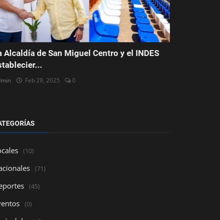
a Alcaldía de San Miguel Centro y el INDES
stablecier...
dmin
Feb 28, 2025
0
ATEGORÍAS
ocales
(10)
acionales
(71)
eportes
(45)
ventos
(0)