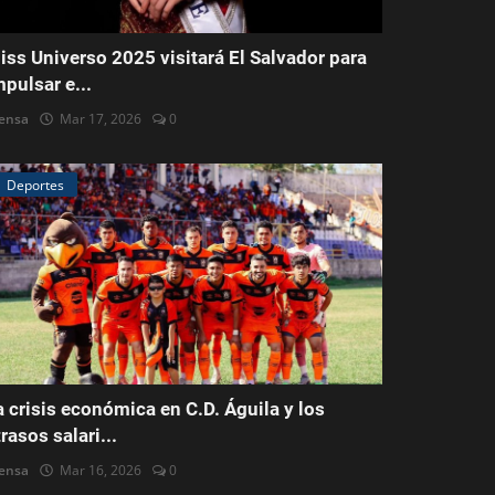
iss Universo 2025 visitará El Salvador para
mpulsar e...
ensa
Mar 17, 2026
0
Deportes
a crisis económica en C.D. Águila y los
trasos salari...
ensa
Mar 16, 2026
0