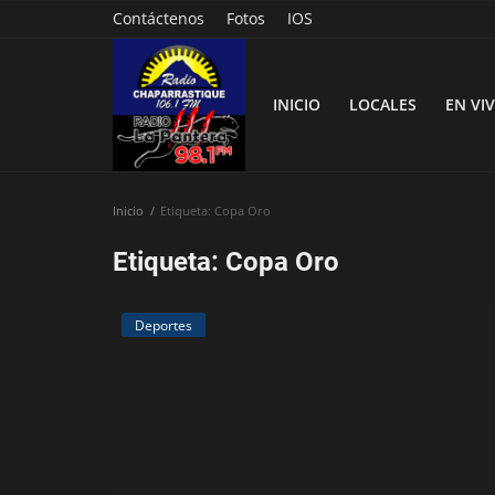
Contáctenos
Fotos
IOS
INICIO
LOCALES
EN VI
Inicio
Etiqueta: Copa Oro
Inicio
Etiqueta: Copa Oro
Contáctenos
Deportes
Locales
En Vivo
Fotos
Nacionales