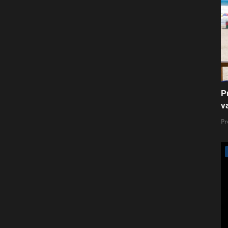
P
v
Pr