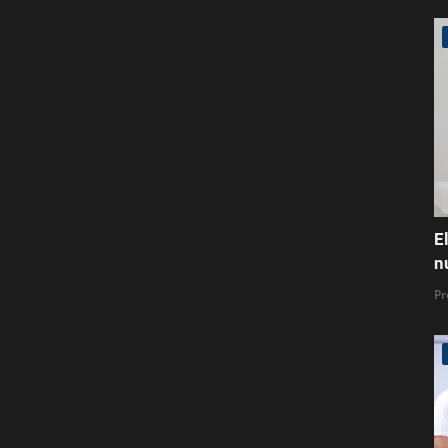
E
n
Pr