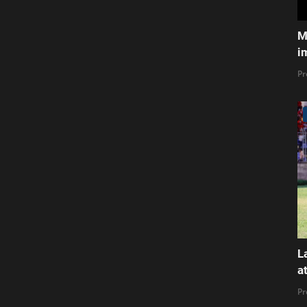
M
i
Pr
L
a
Pr