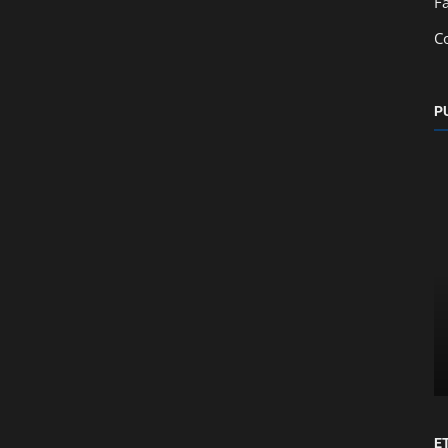
F
C
P
Nacionales
l
Colocó la primera piedra para dar inicio a
la construcción del Aeropue...
E