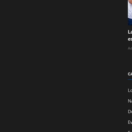
L
e
A
C
L
N
D
E