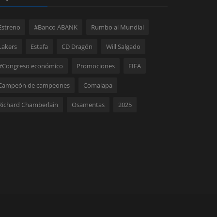
Estreno
#Banco ABANK
Rumbo al Mundial
Lakers
Estafa
CD Dragón
Will Salgado
#Congreso económico
Promociones
FIFA
Campeón de campeones
Comalapa
Richard Chamberlain
Osamentas
2025