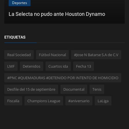
Deportes
La Selecta no pudo ante Houston Dynamo
ETIQUETAS
Real Sociedad
Fútbol Nacional
#Jose N Batarse S.A de C.V
LMF
Detenidos
Cuartos ida
Fecha 13
#PNC #QUEMADURAS #DETENIDO POR INTENTO DE HOMICIDIO
Desfile del 15 de septiembre
Documental
Tenis
Fiscalía
Champions League
#aniversario
LaLiga