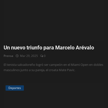
Un nuevo triunfo para Marcelo Arévalo
Prensa
Mar 29, 2025
0
El tenista salvadoreño logró ser campeón en el Miami Open en dobles
masculinos junto a su pareja, el croata Mate Pavic.
Deportes